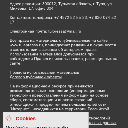
Адрес редакции: 300012, Тульская область, г. Тула, ул.
Михеева, 17, офис 304.
Контактные телефоны: +7 4872 52-55-33, +7 930-074-52-
17
Электронная почта:
tulpressa@mail.ru
Все права на материалы, опубликованные на сайте
www.tulapressa.ru, принадлежат редакции и охраняются
в соответствии с законом об авторском праве.
Использование материалов допускается при
соблюдении Правил их использования, размещенных на
сайте.
Правила использования материалов
Договор публичной оферты
На информационном ресурсе применяются
рекомендательные технологии (информационные
технологии предоставления информации на основе
сбора, систематизации и анализа сведений,
относящихся к предпочтениям пользователей сети
"Интернет", находящихся на территории Российской
Федерации)
Cookies
Правила применения рекомендательных технологий
Политика в отношении обработки персональных данных
Политика обработки файлов cookie
Мы обрабатываем cookies чтобы