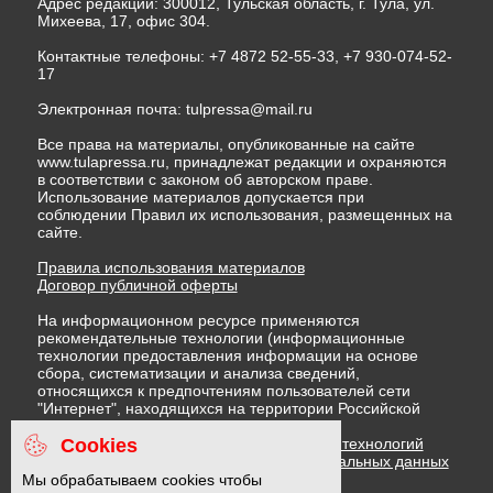
Адрес редакции: 300012, Тульская область, г. Тула, ул.
Михеева, 17, офис 304.
Контактные телефоны: +7 4872 52-55-33, +7 930-074-52-
17
Электронная почта:
tulpressa@mail.ru
Все права на материалы, опубликованные на сайте
www.tulapressa.ru, принадлежат редакции и охраняются
в соответствии с законом об авторском праве.
Использование материалов допускается при
соблюдении Правил их использования, размещенных на
сайте.
Правила использования материалов
Договор публичной оферты
На информационном ресурсе применяются
рекомендательные технологии (информационные
технологии предоставления информации на основе
сбора, систематизации и анализа сведений,
относящихся к предпочтениям пользователей сети
"Интернет", находящихся на территории Российской
Федерации)
Cookies
Правила применения рекомендательных технологий
Политика в отношении обработки персональных данных
Политика обработки файлов cookie
Мы обрабатываем cookies чтобы