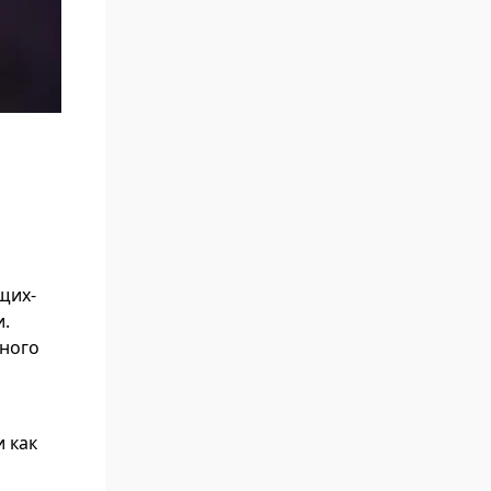
щих-
и.
йного
 как