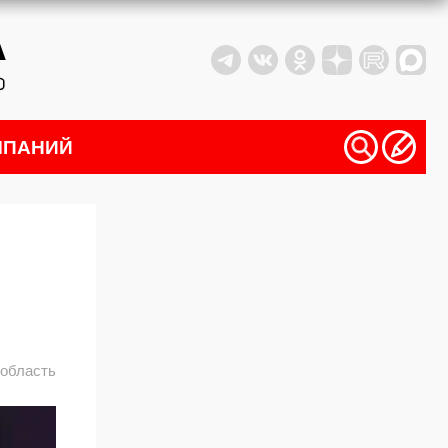
МПАНИЙ
в
 область