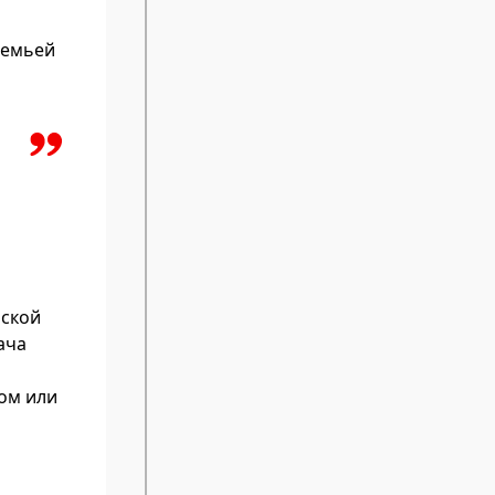
семьей
рской
ача
ом или