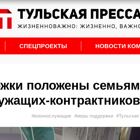
СПЕЦПРОЕКТЫ
НОВОСТИ КО
ржки положены семьям
ужащих-контрактнико
#военнослужащие
#меры поддержки
#Тульская