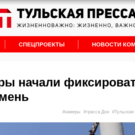
СПЕЦПРОЕКТЫ
НОВОСТИ КО
еры начали фиксирова
емень
#камеры
#трасса Дон
#Тульская