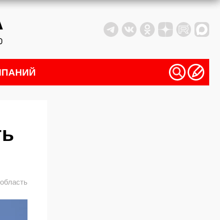
МПАНИЙ
ть
 область