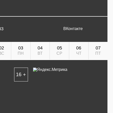
33
ВКонтакте
02
03
04
05
06
07
ВС
ПН
ВТ
СР
ЧТ
ПТ
16 +