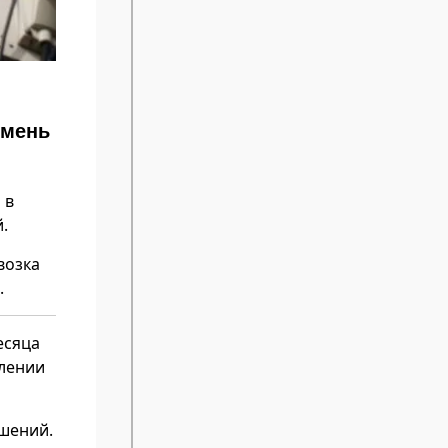
емень
 в
.
возка
.
есяца
влении
ушений.