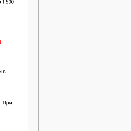
 1 500
й
м в
. При