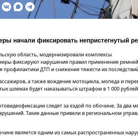
амеры начали фиксировать непристегнутый р
Тульскую область, модернизировали комплексы
меры фиксируют нарушения правил применения ремней
 профилактики ДТП и снижения тяжести их последствий
пассажиров, а также вождение мотоцикла, мопеда и пере
тых шлемах будет наказываться штрафом в 1 000 рублей
товидеофиксации следят за ездой по обочине. За два м
арушений. Такие данные привели в региональном упра
бочине является одним из самых распространенных нар