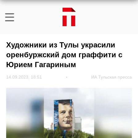
Художники из Тулы украсили
оренбуржский дом граффити с
Юрием Гагариным
14.09.2023, 18:51
ИА Тульская пресса