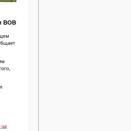
м ВОВ
ащем
общает
им
того,
л
-за