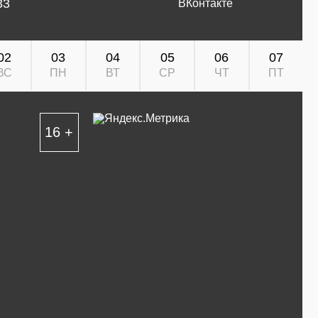
33
ВКонтакте
02
03
04
05
06
07
ВС
ПН
ВТ
СР
ЧТ
ПТ
16 +