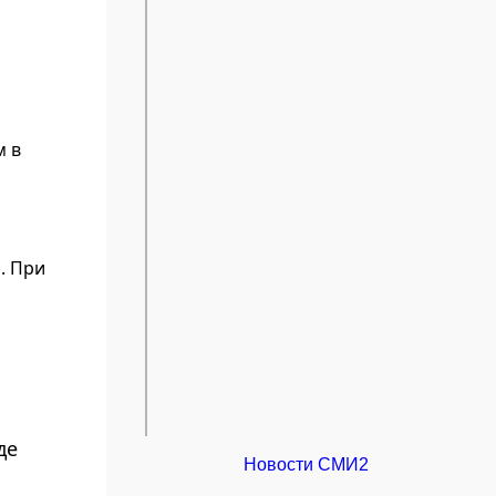
м в
. При
де
Новости СМИ2