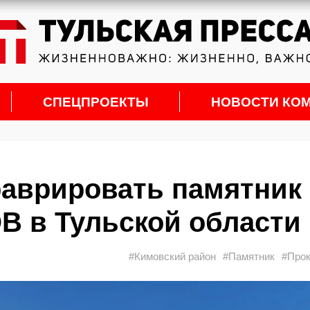
СПЕЦПРОЕКТЫ
НОВОСТИ КО
раврировать памятник
В в Тульской области
#Кимовский район
#Памятник
#Прок