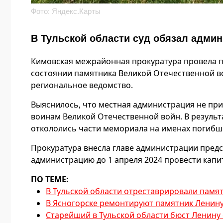
Фото: Яндекс.Карты
В Тульской области суд обязал адми
Кимовская межрайонная прокуратура провела п
состоянии памятника Великой Отечественной в
региональное ведомство.
Выяснилось, что местная администрация не п
воинам Великой Отечественной войн. В результ
откололись части мемориала на именах погибши
Прокуратура внесла главе администрации предст
администрацию до 1 апреля 2024 провести кап
ПО ТЕМЕ:
В Тульской области отреставрировали памя
В Ясногорске ремонтируют памятник Ленин
Старейший в Тульской области бюст Ленину 