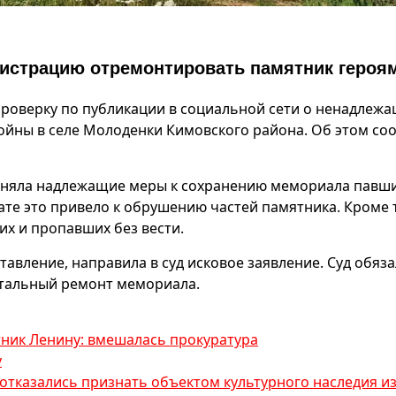
нистрацию отремонтировать памятник героя
роверку по публикации в социальной сети о ненадлеж
ойны в селе Молоденки Кимовского района. Об этом со
риняла надлежащие меры к сохранению мемориала павш
ате это привело к обрушению частей памятника. Кроме 
х и пропавших без вести.
авление, направила в суд исковое заявление. Суд обяза
итальный ремонт мемориала.
тник Ленину: вмешалась прокуратура
у
отказались признать объектом культурного наследия из