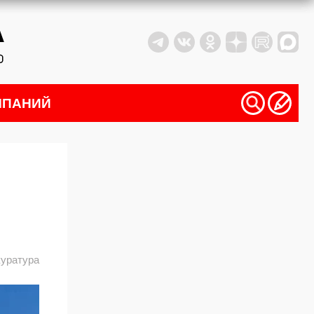
МПАНИЙ
уратура