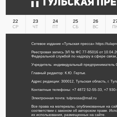
22
23
24
25
26
2
СР
ЧТ
ПТ
СБ
ВС
П
Сетевое издание «Тульская пресса»
https://tulap
Реестровая запись ЭЛ № ФС 77-85016 от 10.04.20
Федеральной службой по надзору в сфере связи
Учредитель: индивидуальный предприниматель 
Главный редактор: К.Ю. Гертье.
Адрес редакции: 300012, Тульская область, г. Тул
Контактные телефоны: +7 4872 52-55-33, +7 930
Электронная почта:
tulpressa@mail.ru
Все права на материалы, опубликованные на сай
соответствии с законом об авторском праве. Ис
их использования, размещенных на сайте.