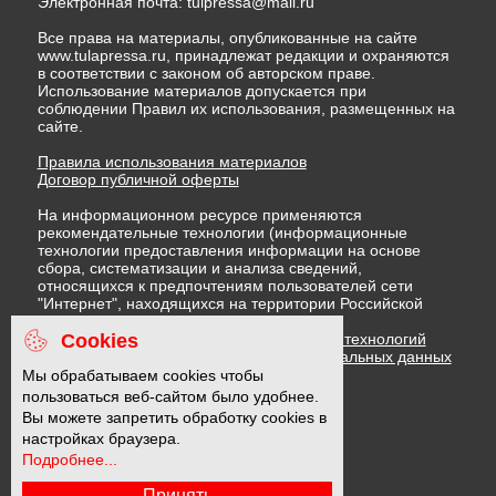
Электронная почта:
tulpressa@mail.ru
Все права на материалы, опубликованные на сайте
www.tulapressa.ru, принадлежат редакции и охраняются
в соответствии с законом об авторском праве.
Использование материалов допускается при
соблюдении Правил их использования, размещенных на
сайте.
Правила использования материалов
Договор публичной оферты
На информационном ресурсе применяются
рекомендательные технологии (информационные
технологии предоставления информации на основе
сбора, систематизации и анализа сведений,
относящихся к предпочтениям пользователей сети
"Интернет", находящихся на территории Российской
Федерации)
Cookies
Правила применения рекомендательных технологий
Политика в отношении обработки персональных данных
Политика обработки файлов cookie
Мы обрабатываем cookies чтобы
пользоваться веб-сайтом было удобнее.
Вы можете запретить обработку cookies в
16 +
настройках браузера.
Подробнее...
Принять