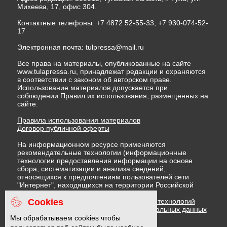
Михеева, 17, офис 304.
Контактные телефоны: +7 4872 52-55-33, +7 930-074-52-
17
Электронная почта:
tulpressa@mail.ru
Все права на материалы, опубликованные на сайте
www.tulapressa.ru, принадлежат редакции и охраняются
в соответствии с законом об авторском праве.
Использование материалов допускается при
соблюдении Правил их использования, размещенных на
сайте.
Правила использования материалов
Договор публичной оферты
На информационном ресурсе применяются
рекомендательные технологии (информационные
технологии предоставления информации на основе
сбора, систематизации и анализа сведений,
относящихся к предпочтениям пользователей сети
"Интернет", находящихся на территории Российской
Федерации)
Cookies
Правила применения рекомендательных технологий
Политика в отношении обработки персональных данных
Политика обработки файлов cookie
Мы обрабатываем cookies чтобы