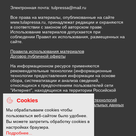
Электронная почта:
tulpressa@mail.ru
Все права на материалы, опубликованные на сайте
www.tulapressa.ru, принадлежат редакции и охраняются
в соответствии с законом об авторском праве.
Использование материалов допускается при
соблюдении Правил их использования, размещенных на
сайте.
Правила использования материалов
Договор публичной оферты
На информационном ресурсе применяются
рекомендательные технологии (информационные
технологии предоставления информации на основе
сбора, систематизации и анализа сведений,
относящихся к предпочтениям пользователей сети
"Интернет", находящихся на территории Российской
Федерации)
Cookies
Правила применения рекомендательных технологий
Политика в отношении обработки персональных данных
Политика обработки файлов cookie
Мы обрабатываем cookies чтобы
пользоваться веб-сайтом было удобнее.
Вы можете запретить обработку cookies в
16 +
настройках браузера.
Подробнее...