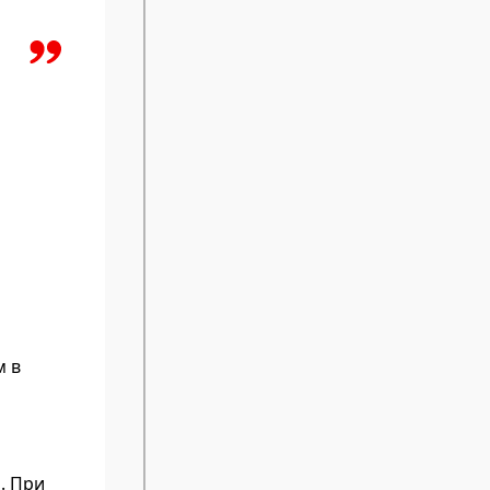
м в
. При