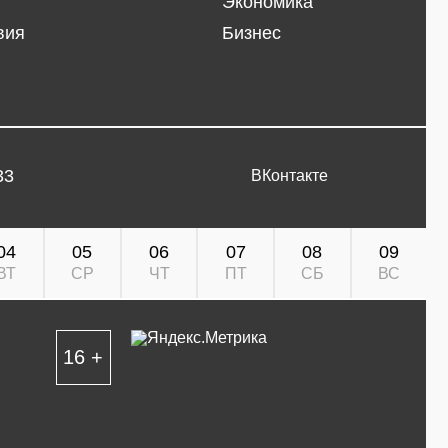
Экономика
вия
Бизнес
33
ВКонтакте
04
05
06
07
08
09
ВТ
СР
ЧТ
ПТ
СБ
ВС
16 +