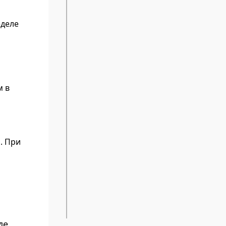
еделе
м в
. При
де