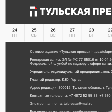
24
25
26
27
28
2
ПТ
СБ
ВС
ПН
ВТ
С
Сетевое издание «Тульская пресса»
https://tulap
Реестровая запись ЭЛ № ФС 77-85016 от 10.04.20
Федеральной службой по надзору в сфере связи
Учредитель: индивидуальный предприниматель 
Главный редактор: К.Ю. Гертье.
Адрес редакции: 300012, Тульская область, г. Тул
Контактные телефоны: +7 4872 52-55-33, +7 930
Электронная почта:
tulpressa@mail.ru
Все права на материалы, опубликованные на сай