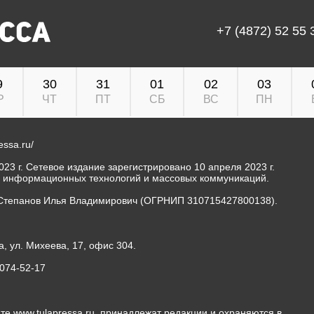
+7 (4872) 52 55 
9
30
31
01
02
03
Р
ЧТ
ПТ
СБ
ВС
ПН
ressa.ru/
23 г. Сетевое издание зарегистрировано 10 апреля 2023 г.
, информационных технологий и массовых коммуникаций.
Степанов Илья Владимирович (ОГРНИП 310715427800138).
а, ул. Михеева, 17, офис 304.
-074-52-17
те www.tulapressa.ru, принадлежат редакции и охраняются в