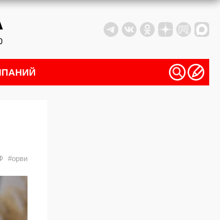
МПАНИЙ
Ф
#орви