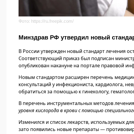
Фото:
https://ru.freepik.com/
Минздрав РФ утвердил новый станда
В России утвержден новый стандарт лечения ос
Соответствующий приказ был подписан минист
опубликован накануне на портале правовой ин
Новым стандартом расширен перечень медицинск
консультаций у инфекциониста, кардиолога, не
обратиться за помощью к гинекологу, гематоло
В перечень инструментальных методов лечени
уровня кислорода в крови с помощью специальног
Изменился и список лекарств, используемых для
зато появились новые препараты — противовир