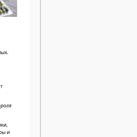
лых.
ет
троля
ки,
ры и