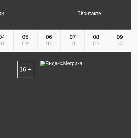
33
ВКонтакте
04
05
06
07
08
09
ВТ
СР
ЧТ
ПТ
СБ
ВС
16 +