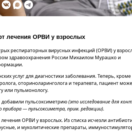
рт лечения ОРВИ у взрослых
трых респираторных вирусных инфекций (ОРВИ) у взрос
ром здравоохранения России Михаилом Мурашко и
формации.
их услуг для диагностики заболевания. Теперь, кроме
вролога, оториноларинголога и терапевта, пациент мож
гу или пульмонологу.
я добавили пульсоксиметрию
(это исследование для кон
о прибора — пульсоксиметра, прим. редакции).
 лечения ОРВИ у взрослых. Из списка исчезли антибиоти
усные, и муколитические препараты, иммуностимулято