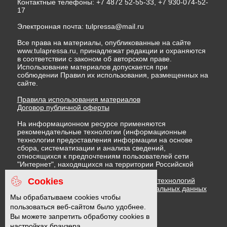
Контактные телефоны: +7 4872 52-55-33, +7 930-074-52-
17
Электронная почта:
tulpressa@mail.ru
Все права на материалы, опубликованные на сайте
www.tulapressa.ru, принадлежат редакции и охраняются
в соответствии с законом об авторском праве.
Использование материалов допускается при
соблюдении Правил их использования, размещенных на
сайте.
Правила использования материалов
Договор публичной оферты
На информационном ресурсе применяются
рекомендательные технологии (информационные
технологии предоставления информации на основе
сбора, систематизации и анализа сведений,
относящихся к предпочтениям пользователей сети
"Интернет", находящихся на территории Российской
Федерации)
Cookies
Правила применения рекомендательных технологий
Политика в отношении обработки персональных данных
Политика обработки файлов cookie
Мы обрабатываем cookies чтобы
пользоваться веб-сайтом было удобнее.
Вы можете запретить обработку cookies в
16 +
настройках браузера.