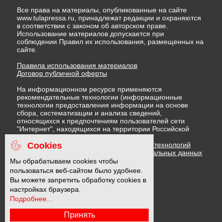
Все права на материалы, опубликованные на сайте
www.tulapressa.ru, принадлежат редакции и охраняются
в соответствии с законом об авторском праве.
Использование материалов допускается при
соблюдении Правил их использования, размещенных на
сайте.
Правила использования материалов
Договор публичной оферты
На информационном ресурсе применяются
рекомендательные технологии (информационные
технологии предоставления информации на основе
сбора, систематизации и анализа сведений,
относящихся к предпочтениям пользователей сети
"Интернет", находящихся на территории Российской
Федерации)
Cookies
Правила применения рекомендательных технологий
Политика в отношении обработки персональных данных
Политика обработки файлов cookie
Мы обрабатываем cookies чтобы
пользоваться веб-сайтом было удобнее.
Вы можете запретить обработку cookies в
16 +
настройках браузера.
Подробнее...
Принять