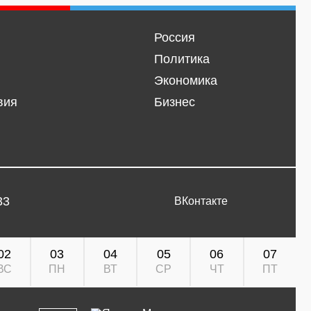
Россия
Политика
Экономика
вия
Бизнес
33
ВКонтакте
02
03
04
05
06
07
ВС
ПН
ВТ
СР
ЧТ
ПТ