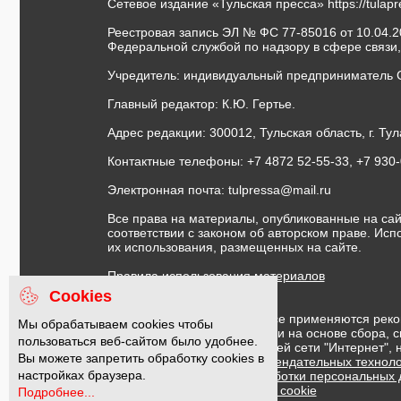
Сетевое издание «Тульская пресса»
https://tulap
Реестровая запись ЭЛ № ФС 77-85016 от 10.04.20
Федеральной службой по надзору в сфере связи
Учредитель: индивидуальный предприниматель 
Главный редактор: К.Ю. Гертье.
Адрес редакции: 300012, Тульская область, г. Тул
Контактные телефоны: +7 4872 52-55-33, +7 930
Электронная почта:
tulpressa@mail.ru
Все права на материалы, опубликованные на сай
соответствии с законом об авторском праве. Ис
их использования, размещенных на сайте.
Правила использования материалов
Договор публичной оферты
Cookies
На информационном ресурсе применяются реко
Мы обрабатываем cookies чтобы
предоставления информации на основе сбора, с
пользоваться веб-сайтом было удобнее.
предпочтениям пользователей сети "Интернет",
Вы можете запретить обработку cookies в
Правила применения рекомендательных техноло
настройках браузера.
Политика в отношении обработки персональных
Политика обработки файлов cookie
Подробнее...