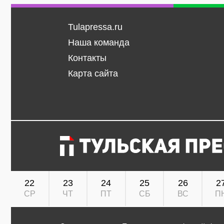
Tulapressa.ru
Наша команда
Контакты
Карта сайта
22
23
24
25
26
2
СР
ЧТ
ПТ
СБ
ВС
П