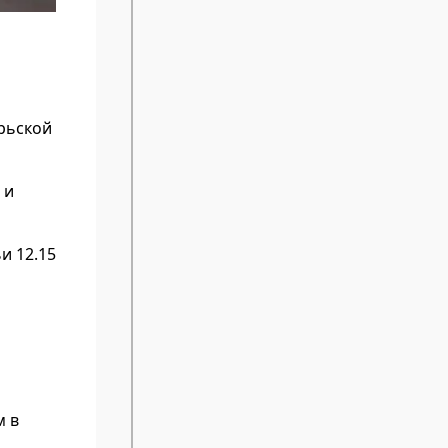
рьской
 и
и 12.15
м в