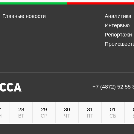
Главные новости
Аналитика
Интервью
Репортажи
Происшест
+7 (4872) 52 55 
7
28
29
30
31
01
Н
ВТ
СР
ЧТ
ПТ
СБ