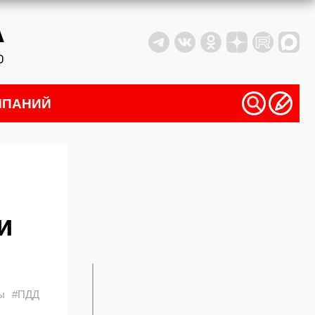
МПАНИЙ
и
ы
#ПДД