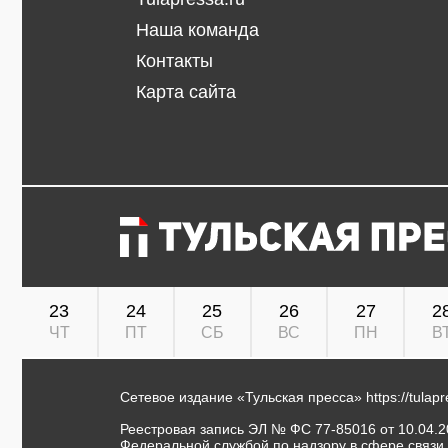
Наша команда
Контакты
Карта сайта
23
24
25
26
27
2
ЧТ
ПТ
СБ
ВС
ПН
В
Сетевое издание «Тульская пресса»
https://tulap
Реестровая запись ЭЛ № ФС 77-85016 от 10.04.20
Федеральной службой по надзору в сфере связи