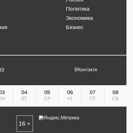
Политика
Экономика
вия
Бизнес
33
ВКонтакте
03
04
05
06
07
08
ПН
ВТ
СР
ЧТ
ПТ
СБ
16 +