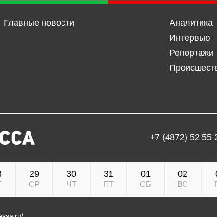
Главные новости
Аналитика
Интервью
Репортажи
Происшест
+7 (4872) 52 55 
8
29
30
31
01
02
Т
СР
ЧТ
ПТ
СБ
ВС
ressa.ru/