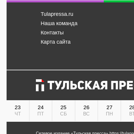
Tulapressa.ru
Наша команда
Контакты
Карта сайта
23
24
25
26
27
2
ЧТ
ПТ
СБ
ВС
ПН
В
Сетевое издание «Тульская пресса»
https://tulap