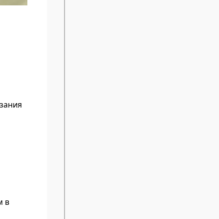
азания
м в