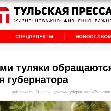
СПЕЦПРОЕКТЫ
НОВОСТИ КО
ами туляки обращаютс
я губернатора
#обращения
#телефон доверия губернатора
#Тульская