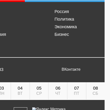
Россия
Политика
Экономика
вия
Бизнес
33
ВКонтакте
03
04
05
06
07
08
ПН
ВТ
СР
ЧТ
ПТ
СБ