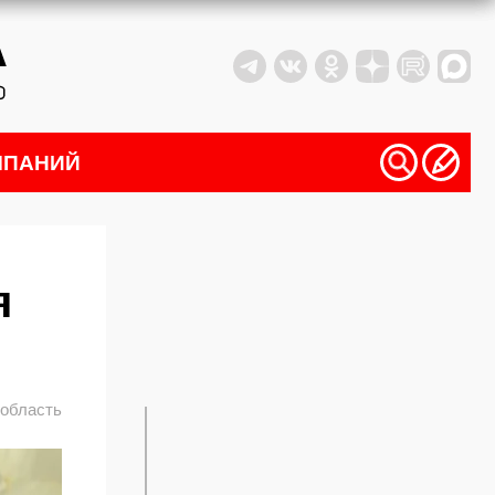
МПАНИЙ
я
 область