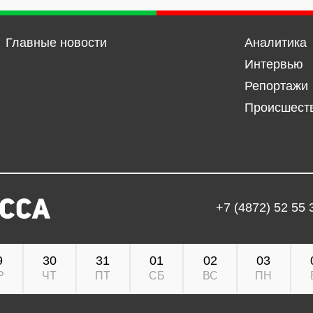
Главные новости
Аналитика
Интервью
Репортажи
Происшест
+7 (4872) 52 55 
9
30
31
01
02
03
Р
ЧТ
ПТ
СБ
ВС
ПН