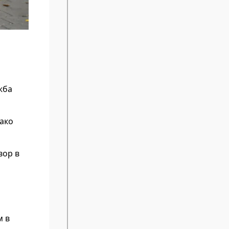
жба
нако
вор в
м в