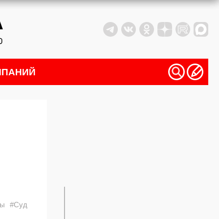
МПАНИЙ
лы
#Суд