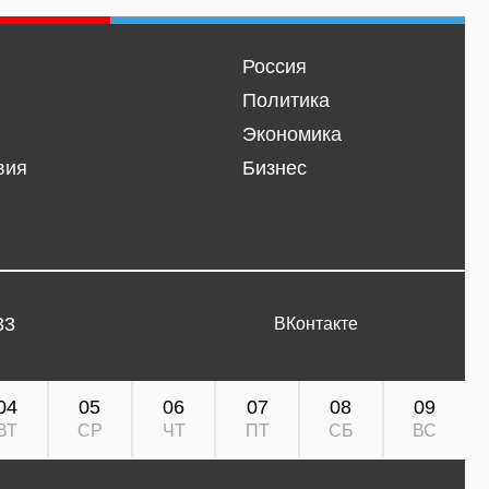
Россия
Политика
Экономика
вия
Бизнес
33
ВКонтакте
04
05
06
07
08
09
ВТ
СР
ЧТ
ПТ
СБ
ВС