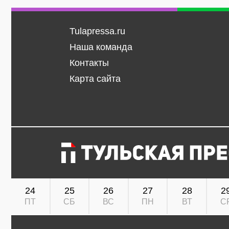
Tulapressa.ru
Наша команда
Контакты
Карта сайта
24
25
26
27
28
2
ПТ
СБ
ВС
ПН
ВТ
С