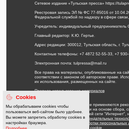
Сетевое издание «Тульская пресса»
https://tulap
Реестровая запись ЭЛ № ФС 77-85016 от 10.04.20
Федеральной службой по надзору в сфере связи
Учредитель: индивидуальный предприниматель 
Главный редактор: К.Ю. Гертье.
Адрес редакции: 300012, Тульская область, г. Тул
Контактные телефоны: +7 4872 52-55-33, +7 930
Электронная почта:
tulpressa@mail.ru
Все права на материалы, опубликованные на сай
соответствии с законом об авторском праве. Ис
их использования, размещенных на сайте.
Правила использования материалов
Договор публичной оферты
Cookies
На информационном ресурсе применяются реко
Мы обрабатываем cookies чтобы
предоставления информации на основе сбора, с
пользоваться веб-сайтом было удобнее.
предпочтениям пользователей сети "Интернет",
Вы можете запретить обработку cookies в
Правила применения рекомендательных техноло
настройках браузера.
Политика в отношении обработки персональных
Политика обработки файлов cookie
Подробнее...