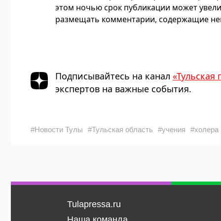
этом ночью срок публикации может увели
размещать комментарии, содержащие нец
Подписывайтесь на канал
«Тульская 
экспертов на важные события.
#Новости Тулы
#Тульская область
#учения
#холера
Tulapressa.ru
Наша команда