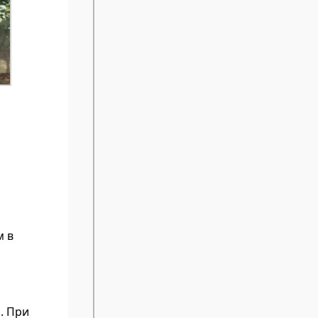
м в
. При