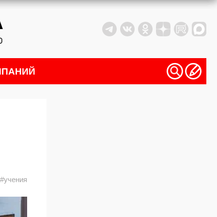
МПАНИЙ
#учения