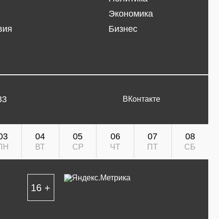
Экономика
вия
Бизнес
33
ВКонтакте
03
04
05
06
07
08
ПН
ВТ
СР
ЧТ
ПТ
СБ
16 +