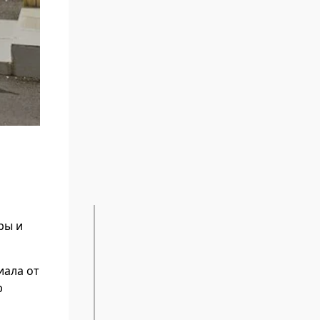
ры и
иала от
р