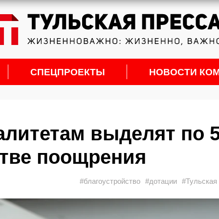
СПЕЦПРОЕКТЫ
НОВОСТИ КО
литетам выделят по 
стве поощрения
#благоустройство
#дотации
#Тульская