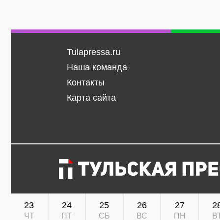
Tulapressa.ru
Наша команда
Контакты
Карта сайта
23
24
25
26
27
2
ЧТ
ПТ
СБ
ВС
ПН
В