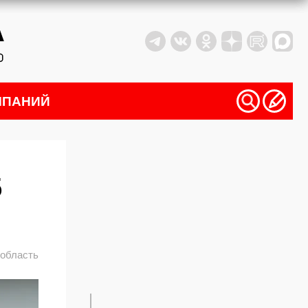
МПАНИЙ
5
 область