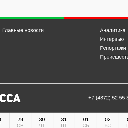
Главные новости
Аналитика
Интервью
Репортажи
Происшест
+7 (4872) 52 55 
8
29
30
31
01
02
Т
СР
ЧТ
ПТ
СБ
ВС