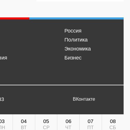
Россия
Политика
Экономика
вия
Бизнес
33
ВКонтакте
03
04
05
06
07
08
ПН
ВТ
СР
ЧТ
ПТ
СБ