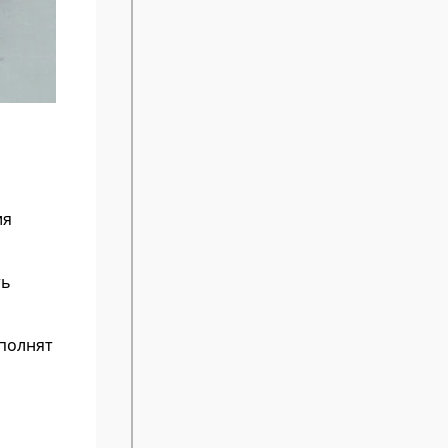
ия
ть
полнят