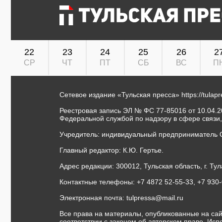
22
23
24
25
26
2
СР
ЧТ
ПТ
СБ
ВС
П
Сетевое издание «Тульская пресса»
https://tulap
Реестровая запись ЭЛ № ФС 77-85016 от 10.04.20
Федеральной службой по надзору в сфере связи
Учредитель: индивидуальный предприниматель 
Главный редактор: К.Ю. Гертье.
Адрес редакции: 300012, Тульская область, г. Тул
Контактные телефоны: +7 4872 52-55-33, +7 930
Электронная почта:
tulpressa@mail.ru
Все права на материалы, опубликованные на сай
соответствии с законом об авторском праве. Ис