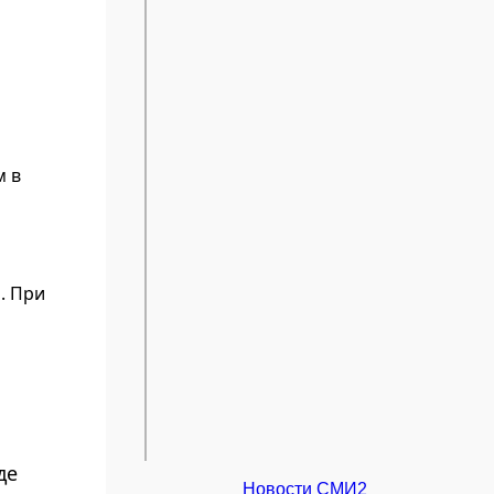
м в
. При
де
Новости СМИ2