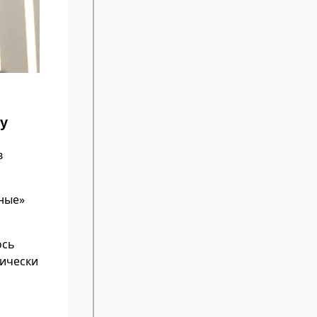
у
в
чные»
ось
тически