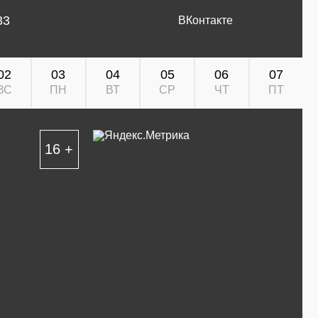
33
ВКонтакте
02
03
04
05
06
07
ВС
ПН
ВТ
СР
ЧТ
ПТ
16 +