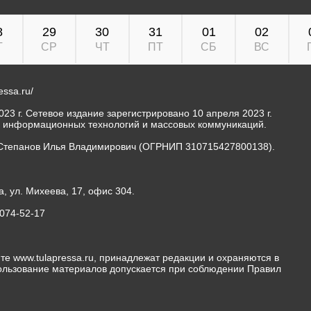
8
29
30
31
01
02
Т
СР
ЧТ
ПТ
СБ
ВС
ressa.ru/
23 г. Сетевое издание зарегистрировано 10 апреля 2023 г.
, информационных технологий и массовых коммуникаций.
Степанов Илья Владимирович (ОГРНИП 310715427800138).
а, ул. Михеева, 17, офис 304.
-074-52-17
те www.tulapressa.ru, принадлежат редакции и охраняются в
пользование материалов допускается при соблюдении Правил