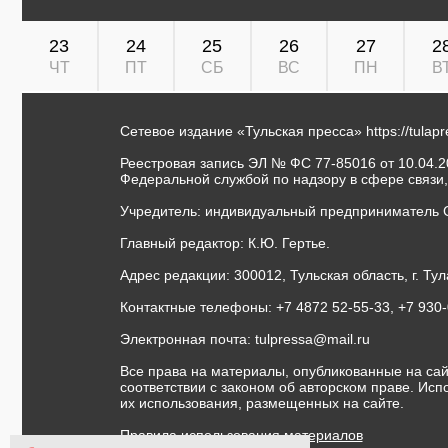
23
24
25
26
27
2
ЧТ
ПТ
СБ
ВС
ПН
В
Сетевое издание «Тульская пресса»
https://tulap
Реестровая запись ЭЛ № ФС 77-85016 от 10.04.20
Федеральной службой по надзору в сфере связи
Учредитель: индивидуальный предприниматель 
Главный редактор: К.Ю. Гертье.
Адрес редакции: 300012, Тульская область, г. Тул
Контактные телефоны: +7 4872 52-55-33, +7 930
Электронная почта:
tulpressa@mail.ru
Все права на материалы, опубликованные на сай
соответствии с законом об авторском праве. Ис
их использования, размещенных на сайте.
Правила использования материалов