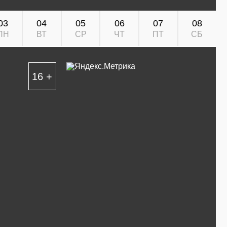
03
04
05
06
07
08
ПН
ВТ
СР
ЧТ
ПТ
СБ
16 +