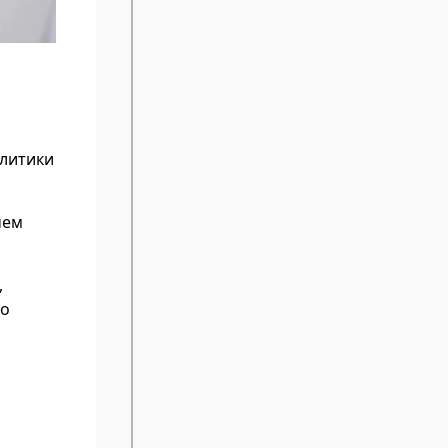
алитики
чем
,
по