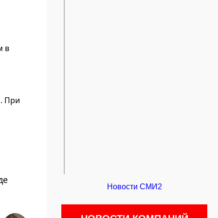
м в
. При
де
Новости СМИ2