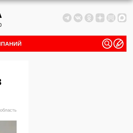
МПАНИЙ
в
 область