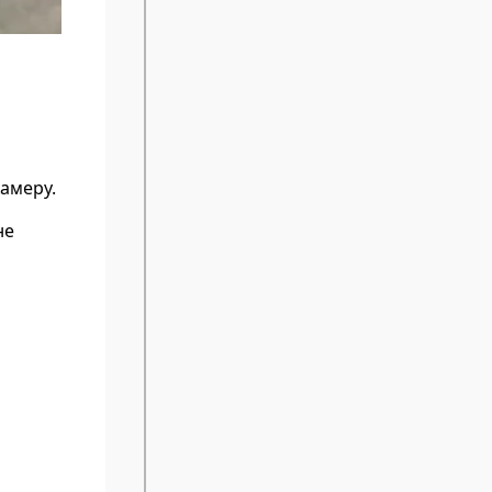
амеру.
не