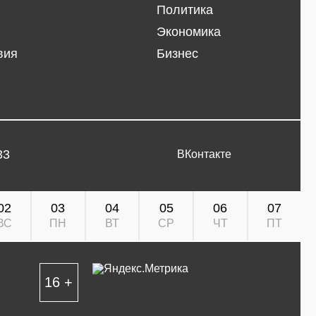
Политика
Экономика
вия
Бизнес
33
ВКонтакте
02
03
04
05
06
07
ВС
ПН
ВТ
СР
ЧТ
ПТ
16 +