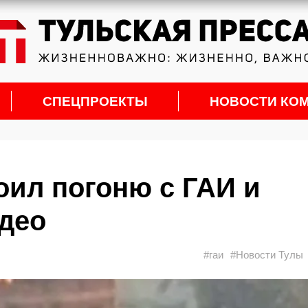
СПЕЦПРОЕКТЫ
НОВОСТИ КО
оил погоню с ГАИ и
идео
#гаи
#Новости Тулы