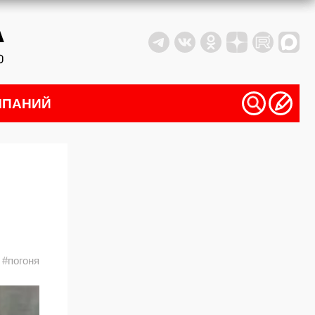
МПАНИЙ
#погоня