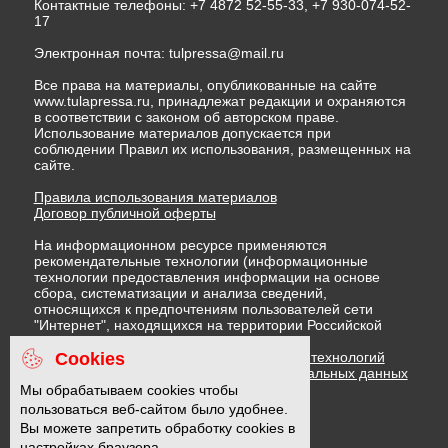
Контактные телефоны: +7 4872 52-55-33, +7 930-074-52-
17
Электронная почта:
tulpressa@mail.ru
Все права на материалы, опубликованные на сайте
www.tulapressa.ru, принадлежат редакции и охраняются
в соответствии с законом об авторском праве.
Использование материалов допускается при
соблюдении Правил их использования, размещенных на
сайте.
Правила использования материалов
Договор публичной оферты
На информационном ресурсе применяются
рекомендательные технологии (информационные
технологии предоставления информации на основе
сбора, систематизации и анализа сведений,
относящихся к предпочтениям пользователей сети
"Интернет", находящихся на территории Российской
Федерации)
Cookies
Правила применения рекомендательных технологий
Политика в отношении обработки персональных данных
Политика обработки файлов cookie
Мы обрабатываем cookies чтобы
пользоваться веб-сайтом было удобнее.
Вы можете запретить обработку cookies в
16 +
настройках браузера.