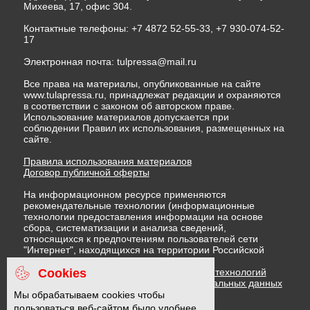
Михеева, 17, офис 304.
Контактные телефоны: +7 4872 52-55-33, +7 930-074-52-
17
Электронная почта:
tulpressa@mail.ru
Все права на материалы, опубликованные на сайте
www.tulapressa.ru, принадлежат редакции и охраняются
в соответствии с законом об авторском праве.
Использование материалов допускается при
соблюдении Правил их использования, размещенных на
сайте.
Правила использования материалов
Договор публичной оферты
На информационном ресурсе применяются
рекомендательные технологии (информационные
технологии предоставления информации на основе
сбора, систематизации и анализа сведений,
относящихся к предпочтениям пользователей сети
"Интернет", находящихся на территории Российской
Федерации)
Cookies
Правила применения рекомендательных технологий
Политика в отношении обработки персональных данных
Политика обработки файлов cookie
Мы обрабатываем cookies чтобы
пользоваться веб-сайтом было удобнее.