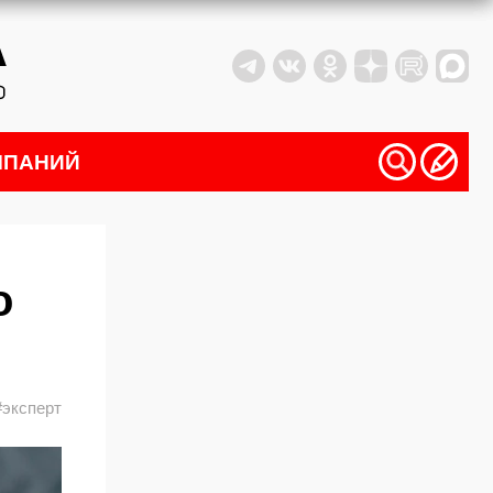
МПАНИЙ
о
#эксперт