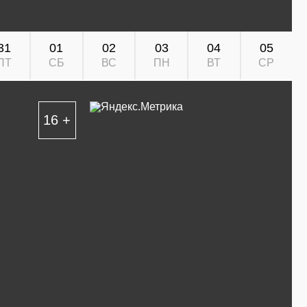
31
01
02
03
04
05
ПТ
СБ
ВС
ПН
ВТ
СР
16 +