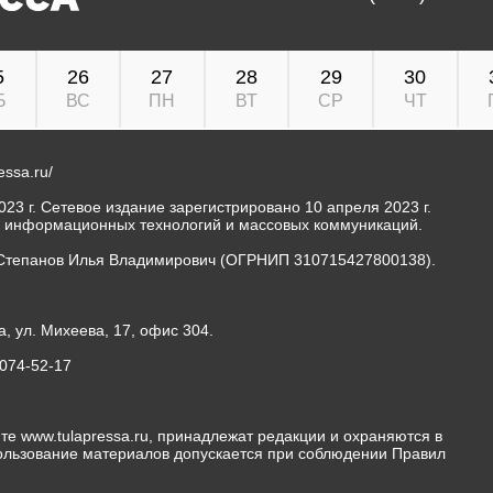
5
26
27
28
29
30
Б
ВС
ПН
ВТ
СР
ЧТ
ressa.ru/
23 г. Сетевое издание зарегистрировано 10 апреля 2023 г.
, информационных технологий и массовых коммуникаций.
Степанов Илья Владимирович (ОГРНИП 310715427800138).
а, ул. Михеева, 17, офис 304.
-074-52-17
те www.tulapressa.ru, принадлежат редакции и охраняются в
пользование материалов допускается при соблюдении Правил