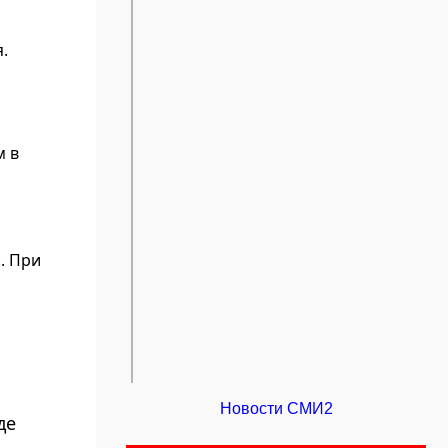
.
м в
. При
Новости СМИ2
де