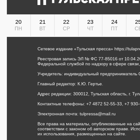
20
21
22
23
24
2
ПН
ВТ
СР
ЧТ
ПТ
С
Сетевое издание «Тульская пресса»
https://tulap
Реестровая запись ЭЛ № ФС 77-85016 от 10.04.20
Федеральной службой по надзору в сфере связи
Учредитель: индивидуальный предприниматель 
Главный редактор: К.Ю. Гертье.
Адрес редакции: 300012, Тульская область, г. Тул
Контактные телефоны: +7 4872 52-55-33, +7 930
Электронная почта:
tulpressa@mail.ru
Все права на материалы, опубликованные на сай
соответствии с законом об авторском праве. Ис
их использования, размещенных на сайте.