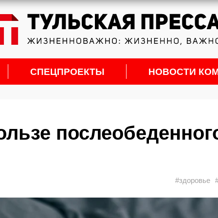
СПЕЦПРОЕКТЫ
НОВОСТИ КО
пользе послеобеденног
#здоровье