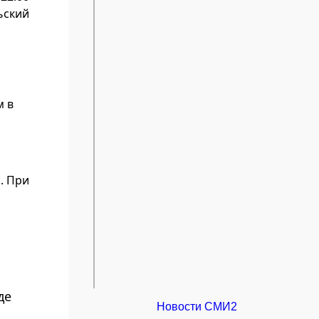
ьский
м в
. При
де
Новости СМИ2