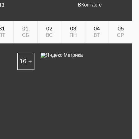
33
ВКонтакте
31
01
02
03
04
05
ПТ
СБ
ВС
ПН
ВТ
СР
16 +