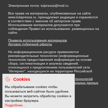
Электронная почта:
tulpressa@mail.ru
Все права на материалы, опубликованные на сайте
www.tulapressa.ru, принадлежат редакции и охраняются
в соответствии с законом об авторском праве.
Использование материалов допускается при
соблюдении Правил их использования, размещенных на
сайте.
Правила использования материалов
Договор публичной оферты
На информационном ресурсе применяются
рекомендательные технологии (информационные
технологии предоставления информации на основе
сбора, систематизации и анализа сведений,
относящихся к предпочтениям пользователей сети
"Интернет", находящихся на территории Российской
Федерации)
Cookies
Правила применения рекомендательных технологий
Политика в отношении обработки персональных данных
Политика обработки файлов cookie
Мы обрабатываем cookies чтобы
пользоваться веб-сайтом было удобнее.
Вы можете запретить обработку cookies в
16 +
настройках браузера.
Подробнее...