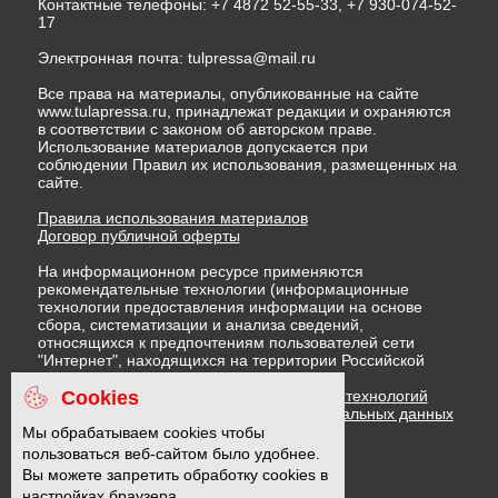
Контактные телефоны: +7 4872 52-55-33, +7 930-074-52-
17
Электронная почта:
tulpressa@mail.ru
Все права на материалы, опубликованные на сайте
www.tulapressa.ru, принадлежат редакции и охраняются
в соответствии с законом об авторском праве.
Использование материалов допускается при
соблюдении Правил их использования, размещенных на
сайте.
Правила использования материалов
Договор публичной оферты
На информационном ресурсе применяются
рекомендательные технологии (информационные
технологии предоставления информации на основе
сбора, систематизации и анализа сведений,
относящихся к предпочтениям пользователей сети
"Интернет", находящихся на территории Российской
Федерации)
Cookies
Правила применения рекомендательных технологий
Политика в отношении обработки персональных данных
Политика обработки файлов cookie
Мы обрабатываем cookies чтобы
пользоваться веб-сайтом было удобнее.
Вы можете запретить обработку cookies в
16 +
настройках браузера.