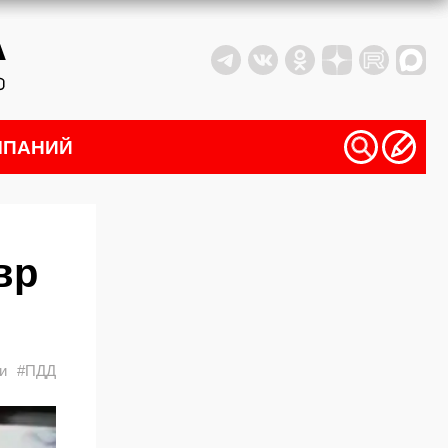
МПАНИЙ
вр
и
#ПДД