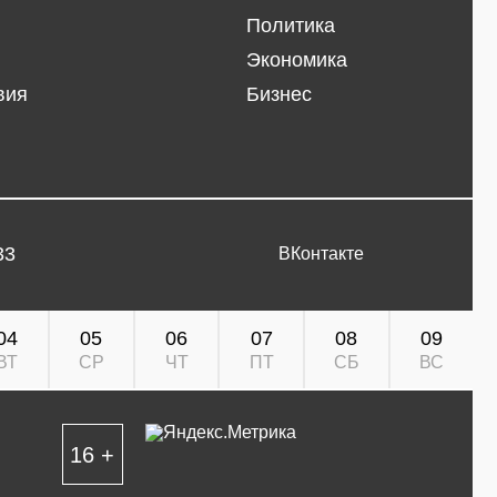
Политика
Экономика
вия
Бизнес
33
ВКонтакте
04
05
06
07
08
09
ВТ
СР
ЧТ
ПТ
СБ
ВС
16 +