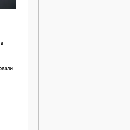
 в
овали