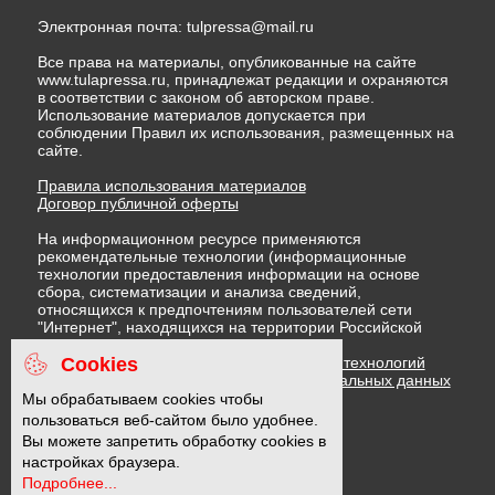
Электронная почта:
tulpressa@mail.ru
Все права на материалы, опубликованные на сайте
www.tulapressa.ru, принадлежат редакции и охраняются
в соответствии с законом об авторском праве.
Использование материалов допускается при
соблюдении Правил их использования, размещенных на
сайте.
Правила использования материалов
Договор публичной оферты
На информационном ресурсе применяются
рекомендательные технологии (информационные
технологии предоставления информации на основе
сбора, систематизации и анализа сведений,
относящихся к предпочтениям пользователей сети
"Интернет", находящихся на территории Российской
Федерации)
Cookies
Правила применения рекомендательных технологий
Политика в отношении обработки персональных данных
Политика обработки файлов cookie
Мы обрабатываем cookies чтобы
пользоваться веб-сайтом было удобнее.
Вы можете запретить обработку cookies в
16 +
настройках браузера.
Подробнее...