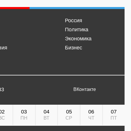
Россия
Политика
Экономика
вия
Бизнес
33
ВКонтакте
02
03
04
05
06
07
ВС
ПН
ВТ
СР
ЧТ
ПТ