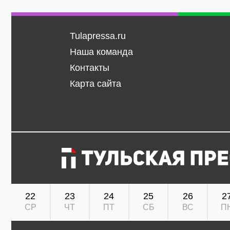
Tulapressa.ru
Наша команда
Контакты
Карта сайта
22
23
24
25
26
2
СР
ЧТ
ПТ
СБ
ВС
П