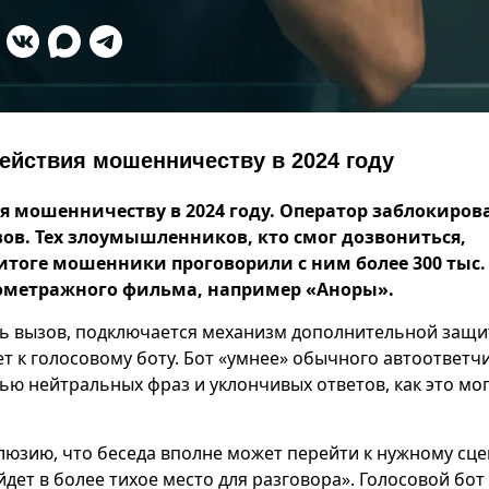
действия мошенничеству в 2024 году
я мошенничеству в 2024 году.
О
ператор заблокиров
ов. Т
ех
злоумышленников, кто смог дозвониться,
 итоге мошенники проговорили с ним более
300 тыс.
нометражного фильма,
например
«
Аноры
»
.
ть вызов, подключается механизм дополнительной защи
ет к голосовому боту. Бот «умнее» обычного автоответч
ю нейтральных фраз и уклончивых ответов, как это мо
ллюзию, что беседа вполне может перейти к нужному сц
йдет в более тихое место для разговора». Голосовой бот 