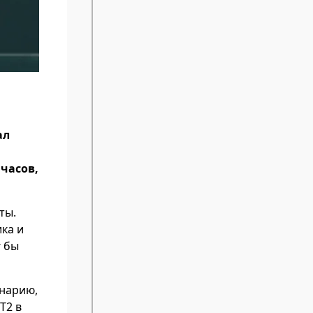
ал
часов,
ты.
ика и
г бы
енарию,
T2 в