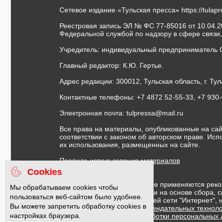
Сетевое издание «Тульская пресса»
https://tulap
Реестровая запись ЭЛ № ФС 77-85016 от 10.04.20
Федеральной службой по надзору в сфере связи
Учредитель: индивидуальный предприниматель 
Главный редактор: К.Ю. Гертье.
Адрес редакции: 300012, Тульская область, г. Тул
Контактные телефоны: +7 4872 52-55-33, +7 930
Электронная почта:
tulpressa@mail.ru
Все права на материалы, опубликованные на сай
соответствии с законом об авторском праве. Ис
их использования, размещенных на сайте.
Правила использования материалов
Договор публичной оферты
Cookies
На информационном ресурсе применяются реко
Мы обрабатываем cookies чтобы
предоставления информации на основе сбора, с
пользоваться веб-сайтом было удобнее.
предпочтениям пользователей сети "Интернет",
Вы можете запретить обработку cookies в
Правила применения рекомендательных техноло
настройках браузера.
Политика в отношении обработки персональных