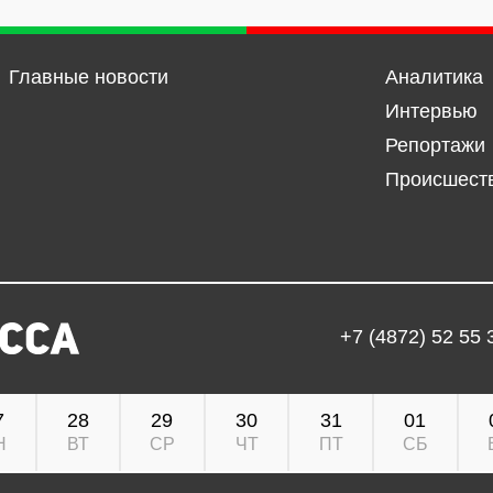
Главные новости
Аналитика
Интервью
Репортажи
Происшест
+7 (4872) 52 55 
7
28
29
30
31
01
Н
ВТ
СР
ЧТ
ПТ
СБ