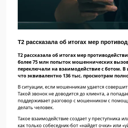
T2 рассказала об итогах мер противо
T
2
рассказал
а
об итогах мер противодействи
более 75 млн попыток мошеннических вызов
переключали на взаимодействие с ботом. В
что э
квивалентно 136 тыс. просмотрам пол
В ситуации, если мошенникам удается соверши
Такой звонок не доводится до клиента, а попада
поддерживает разговор с мошенником с помощь
делать человек.
Такое взаимодействие создает у преступника и
как только собеседник-бот «найдет очки» или «у