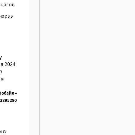
 часов.
енарии
у
я 2024
в
ля
Мобайл»
3895280
м в