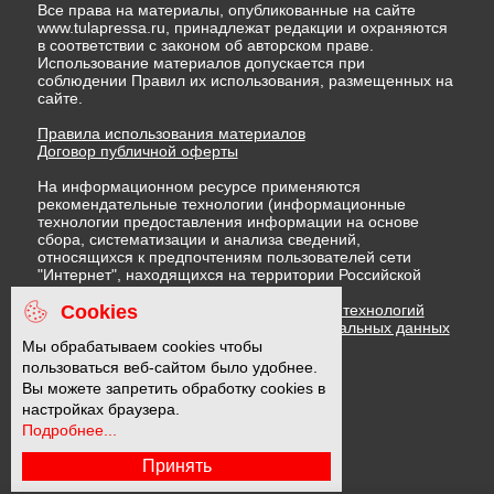
Все права на материалы, опубликованные на сайте
www.tulapressa.ru, принадлежат редакции и охраняются
в соответствии с законом об авторском праве.
Использование материалов допускается при
соблюдении Правил их использования, размещенных на
сайте.
Правила использования материалов
Договор публичной оферты
На информационном ресурсе применяются
рекомендательные технологии (информационные
технологии предоставления информации на основе
сбора, систематизации и анализа сведений,
относящихся к предпочтениям пользователей сети
"Интернет", находящихся на территории Российской
Федерации)
Cookies
Правила применения рекомендательных технологий
Политика в отношении обработки персональных данных
Политика обработки файлов cookie
Мы обрабатываем cookies чтобы
пользоваться веб-сайтом было удобнее.
Вы можете запретить обработку cookies в
16 +
настройках браузера.
Подробнее...
Принять