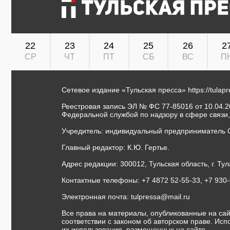
22
23
24
25
26
2
СР
ЧТ
ПТ
СБ
ВС
П
Сетевое издание «Тульская пресса»
https://tulap
Реестровая запись ЭЛ № ФС 77-85016 от 10.04.20
Федеральной службой по надзору в сфере связи
Учредитель: индивидуальный предприниматель 
Главный редактор: К.Ю. Гертье.
Адрес редакции: 300012, Тульская область, г. Тул
Контактные телефоны: +7 4872 52-55-33, +7 930
Электронная почта:
tulpressa@mail.ru
Все права на материалы, опубликованные на сай
соответствии с законом об авторском праве. Ис
их использования, размещенных на сайте.