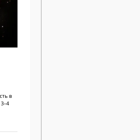
сть в
 3–4