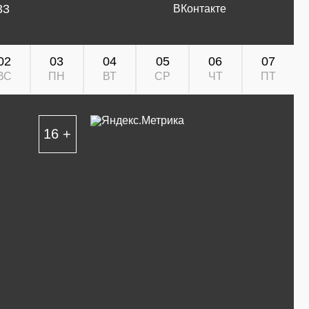
33
ВКонтакте
02
03
04
05
06
07
ВС
ПН
ВТ
СР
ЧТ
ПТ
16 +