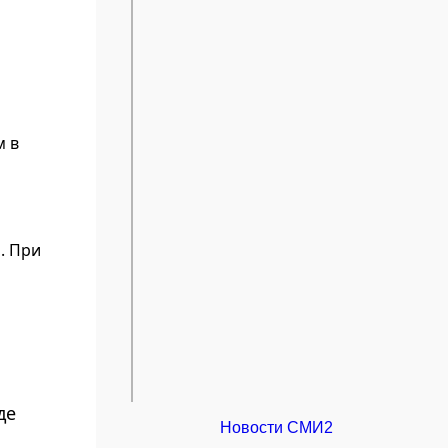
м в
. При
де
Новости СМИ2