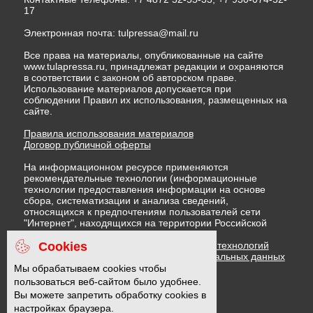
17
Электронная почта:
tulpressa@mail.ru
Все права на материалы, опубликованные на сайте
www.tulapressa.ru, принадлежат редакции и охраняются
в соответствии с законом об авторском праве.
Использование материалов допускается при
соблюдении Правил их использования, размещенных на
сайте.
Правила использования материалов
Договор публичной оферты
На информационном ресурсе применяются
рекомендательные технологии (информационные
технологии предоставления информации на основе
сбора, систематизации и анализа сведений,
относящихся к предпочтениям пользователей сети
"Интернет", находящихся на территории Российской
Федерации)
Cookies
Правила применения рекомендательных технологий
Политика в отношении обработки персональных данных
Политика обработки файлов cookie
Мы обрабатываем cookies чтобы
пользоваться веб-сайтом было удобнее.
Вы можете запретить обработку cookies в
16 +
настройках браузера.