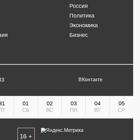
Россия
Политика
Экономика
вия
Бизнес
33
ВКонтакте
31
01
02
03
04
05
ПТ
СБ
ВС
ПН
ВТ
СР
16 +