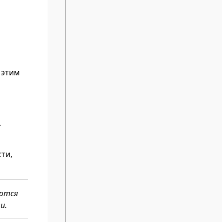
 этим
.
ти,
аются
и.