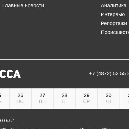
Главные новости
Аналитика
Интервью
Репортажи
Происшест
+7 (4872) 52 55 
5
26
27
28
29
30
Б
ВС
ПН
ВТ
СР
ЧТ
ressa.ru/