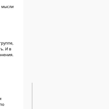
е мысли
группе,
ь. И в
анения.
м
 по