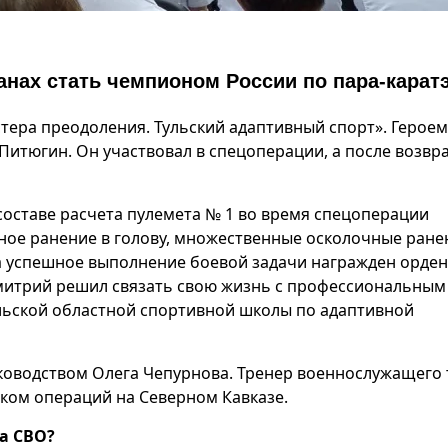
анах стать чемпионом России по пара-карат
стера преодоления. Тульский адаптивный спорт». Героем
Питюгин. Он участвовал в спецоперации, а после возв
оставе расчета пулемета № 1 во время спецоперации
ное ранение в голову, множественные осколочные ране
 За успешное выполнение боевой задачи награжден орде
митрий решил связать свою жизнь с профессиональным
ульской областной спортивной школы по адаптивной
уководством Олега Чепурнова. Тренер военнослужащего
ком операций на Северном Кавказе.
а СВО?