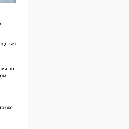
э
ращения
ния по
ном
 также