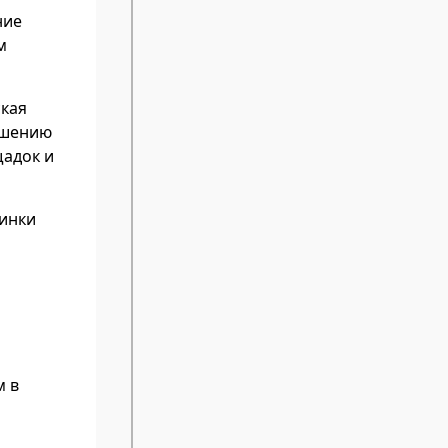
ние
м
ская
чшению
щадок и
динки
м в