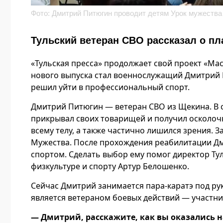
Фото: Дмитрий Питюгин проводит детям Урок мужества
Тульский ветеран СВО рассказал о пл
«Тульская пресса» продолжает свой проект «Ма
нового выпуска стал военнослужащий Дмитрий 
решил уйти в профессиональный спорт.
Дмитрий Питюгин — ветеран СВО из Щекина. В с
прикрывал своих товарищей и получил осколоч
всему телу, а также частично лишился зрения.
Мужества. После прохождения реабилитации Д
спортом. Сделать выбор ему помог директор Т
физкультуре и спорту Артур Белошенко.
Сейчас Дмитрий занимается пара-каратэ под р
является ветераном боевых действий — участни
— Дмитрий, расскажите, как вы оказались н