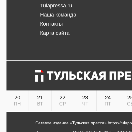
Tulapressa.ru
Наша команда
Контакты
Карта сайта
20
21
22
23
24
2
ПН
ВТ
СР
ЧТ
ПТ
С
Сетевое издание «Тульская пресса»
https://tulap