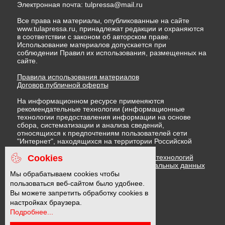
Электронная почта:
tulpressa@mail.ru
Все права на материалы, опубликованные на сайте
www.tulapressa.ru, принадлежат редакции и охраняются
в соответствии с законом об авторском праве.
Использование материалов допускается при
соблюдении Правил их использования, размещенных на
сайте.
Правила использования материалов
Договор публичной оферты
На информационном ресурсе применяются
рекомендательные технологии (информационные
технологии предоставления информации на основе
сбора, систематизации и анализа сведений,
относящихся к предпочтениям пользователей сети
"Интернет", находящихся на территории Российской
Федерации)
Cookies
Правила применения рекомендательных технологий
Политика в отношении обработки персональных данных
Политика обработки файлов cookie
Мы обрабатываем cookies чтобы
пользоваться веб-сайтом было удобнее.
Вы можете запретить обработку cookies в
16 +
настройках браузера.
Подробнее...