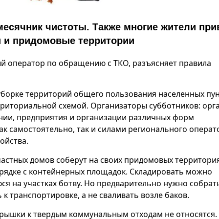
месячник чистоты. Также многие жители при
и и придомовые территории
й оператор по обращению с ТКО, разъясняет правила
уборке территорий общего пользования населенных пун
ерриториальной схемой. Организаторы субботников: орг
нии, предприятия и организации различных форм
ак самостоятельно, так и силами регионального операт
ойства.
 частных домов соберут на своих придомовых территория
рядке с контейнерных площадок. Складировать можно
ся на участках ботву. Но предварительно нужно собрат
 к транспортировке, а не сваливать возле баков.
рышки к твердым коммунальным отходам не относятся. 