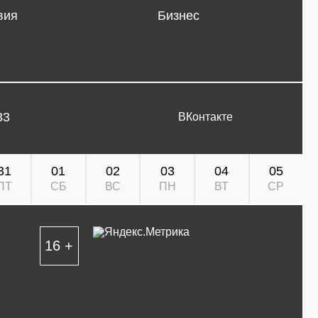
вия
Бизнес
33
ВКонтакте
31
01
02
03
04
05
ПТ
СБ
ВС
ПН
ВТ
СР
16 +