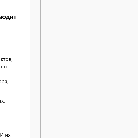
водят
ктов,
аны
ора,
х,
ь
И их