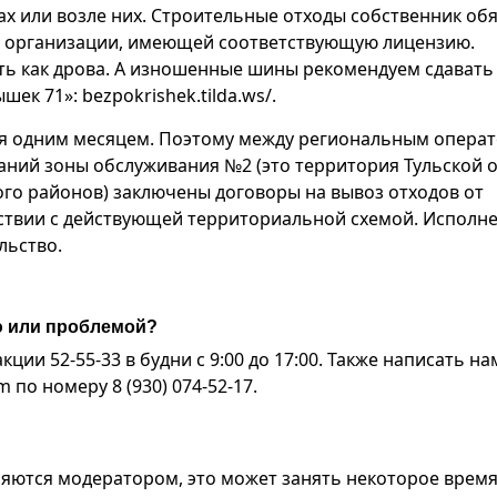
х или возле них. Строительные отходы собственник об
 в организации, имеющей соответствующую лицензию.
ть как дрова. А изношенные шины рекомендуем сдавать
к 71»: bezpokrishek.tilda.ws/.
ся одним месяцем. Поэтому между региональным опера
ний зоны обслуживания №2 (это территория Тульской 
ого районов) заключены договоры на вывоз отходов от
тствии с действующей территориальной схемой. Исполн
льство.
ю или проблемой?
ии 52-55-33 в будни с 9:00 до 17:00. Также написать на
по номеру 8 (930) 074-52-17.
яются модератором, это может занять некоторое время