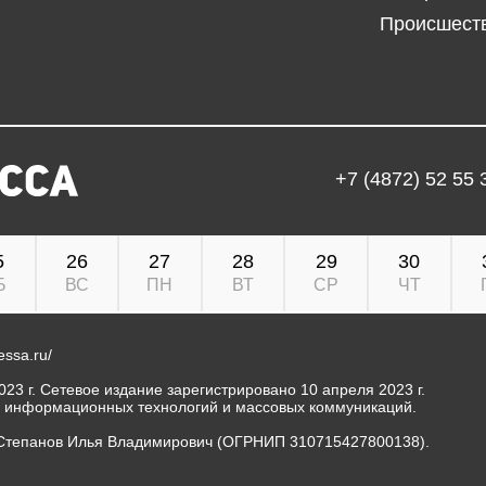
Происшест
+7 (4872) 52 55 
5
26
27
28
29
30
Б
ВС
ПН
ВТ
СР
ЧТ
ressa.ru/
23 г. Сетевое издание зарегистрировано 10 апреля 2023 г.
, информационных технологий и массовых коммуникаций.
Степанов Илья Владимирович (ОГРНИП 310715427800138).