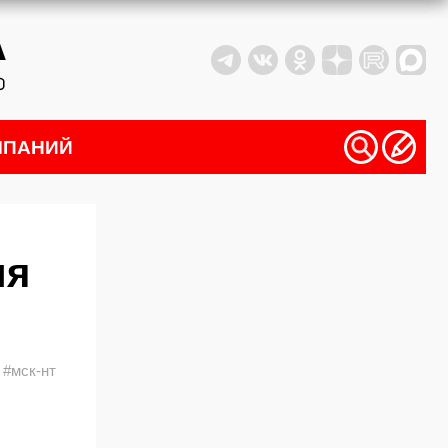
МПАНИЙ
ия
#мск-нт