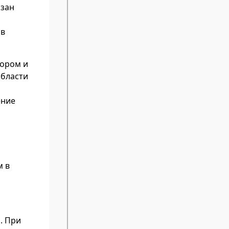
язан
 в
тором и
области
ение
м в
. При