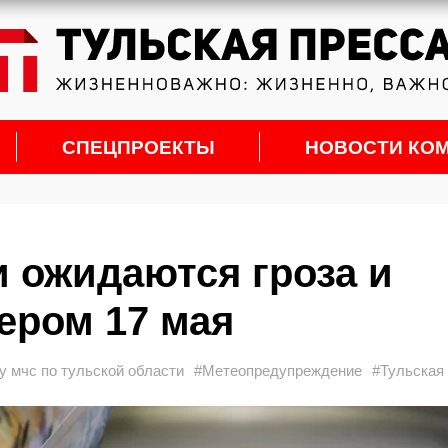
СПЕЦПРОЕКТЫ
НОВОСТИ КО
и ожидаются гроза и
ером 17 мая
гу мчс по тульской области
#Метеопредупреждение
#Тульская