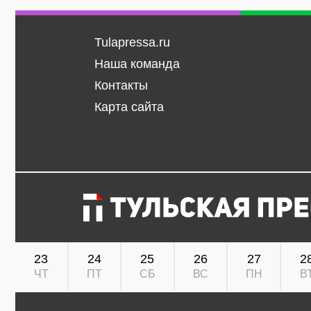
Tulapressa.ru
Наша команда
Контакты
Карта сайта
23
24
25
26
27
2
ЧТ
ПТ
СБ
ВС
ПН
В