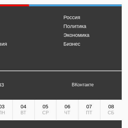
Россия
Политика
Экономика
вия
Бизнес
33
ВКонтакте
03
04
05
06
07
08
ПН
ВТ
СР
ЧТ
ПТ
СБ