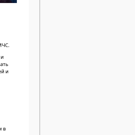
МЧС.
 и
вать
ей и
м в