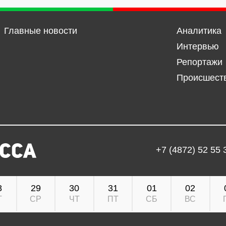
Главные новости
Аналитика
Интервью
Репортажи
Происшест
+7 (4872) 52 55 
8
29
30
31
01
02
Т
СР
ЧТ
ПТ
СБ
ВС