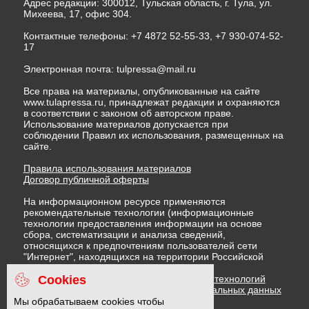
Адрес редакции: 300012, Тульская область, г. Тула, ул.
Михеева, 17, офис 304.
Контактные телефоны: +7 4872 52-55-33, +7 930-074-52-
17
Электронная почта:
tulpressa@mail.ru
Все права на материалы, опубликованные на сайте
www.tulapressa.ru, принадлежат редакции и охраняются
в соответствии с законом об авторском праве.
Использование материалов допускается при
соблюдении Правил их использования, размещенных на
сайте.
Правила использования материалов
Договор публичной оферты
На информационном ресурсе применяются
рекомендательные технологии (информационные
технологии предоставления информации на основе
сбора, систематизации и анализа сведений,
относящихся к предпочтениям пользователей сети
"Интернет", находящихся на территории Российской
Федерации)
Cookies
Правила применения рекомендательных технологий
Политика в отношении обработки персональных данных
Политика обработки файлов cookie
Мы обрабатываем cookies чтобы