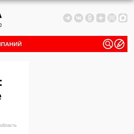
МПАНИЙ
:
е
 область