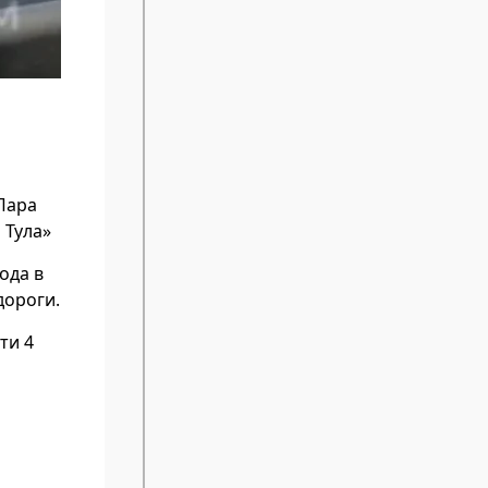
Пара
 Тула»
ода в
дороги.
ти 4