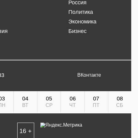
Россия
Политика
Экономика
вия
Бизнес
33
ВКонтакте
03
04
05
06
07
08
ПН
ВТ
СР
ЧТ
ПТ
СБ
16 +