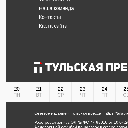
Наша команда
Контакты
Карта сайта
20
21
22
23
24
2
ПН
ВТ
СР
ЧТ
ПТ
С
Сетевое издание «Тульская пресса»
https://tulap
Реестровая запись ЭЛ № ФС 77-85016 от 10.04.20
Федеральной службой по надзору в сфере связи