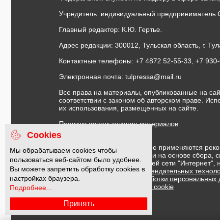
Учредитель: индивидуальный предприниматель 
Главный редактор: К.Ю. Гертье.
Адрес редакции: 300012, Тульская область, г. Тул
Контактные телефоны: +7 4872 52-55-33, +7 930
Электронная почта:
tulpressa@mail.ru
Все права на материалы, опубликованные на сай
соответствии с законом об авторском праве. Ис
их использования, размещенных на сайте.
Правила использования материалов
Договор публичной оферты
Cookies
На информационном ресурсе применяются реко
Мы обрабатываем cookies чтобы
предоставления информации на основе сбора, с
пользоваться веб-сайтом было удобнее.
предпочтениям пользователей сети "Интернет",
Вы можете запретить обработку cookies в
Правила применения рекомендательных техноло
настройках браузера.
Политика в отношении обработки персональных
Политика обработки файлов cookie
Подробнее...
Принять