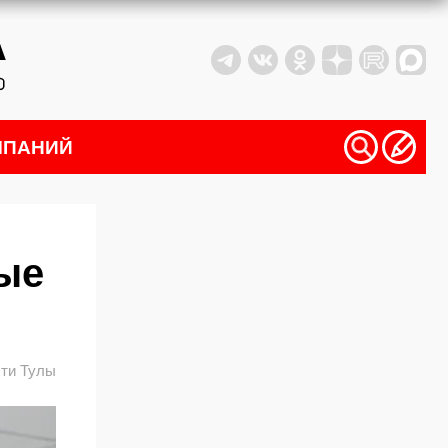
МПАНИЙ
ые
ти Тулы