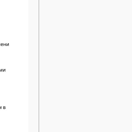
мени
ами
м в