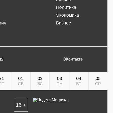
Политика
Экономика
вия
Бизнес
33
ВКонтакте
31
01
02
03
04
05
ПТ
СБ
ВС
ПН
ВТ
СР
16 +