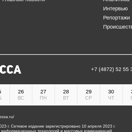
Интервью
Репортажи
Происшест
+7 (4872) 52 55 
5
26
27
28
29
30
Б
ВС
ПН
ВТ
СР
ЧТ
ressa.ru/
23 г. Сетевое издание зарегистрировано 10 апреля 2023 г.
, информационных технологий и массовых коммуникаций.