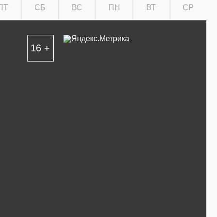
ПТ
СБ
ВС
ПН
ВТ
СР
16 +