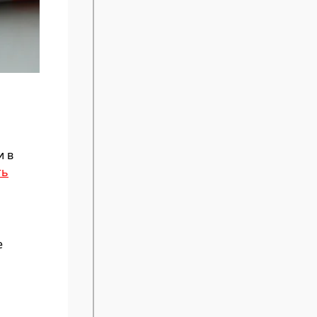
и в
ть
е