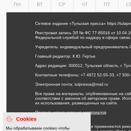
ПН
ВТ
СР
ЧТ
ПТ
С
Сетевое издание «Тульская пресса»
https://tulap
Реестровая запись ЭЛ № ФС 77-85016 от 10.04.20
Федеральной службой по надзору в сфере связи
Учредитель: индивидуальный предприниматель 
Главный редактор: К.Ю. Гертье.
Адрес редакции: 300012, Тульская область, г. Тул
Контактные телефоны: +7 4872 52-55-33, +7 930
Электронная почта:
tulpressa@mail.ru
Все права на материалы, опубликованные на сай
соответствии с законом об авторском праве. Ис
их использования, размещенных на сайте.
Правила использования материалов
Договор публичной оферты
Cookies
На информационном ресурсе применяются реко
Мы обрабатываем cookies чтобы
предоставления информации на основе сбора, с