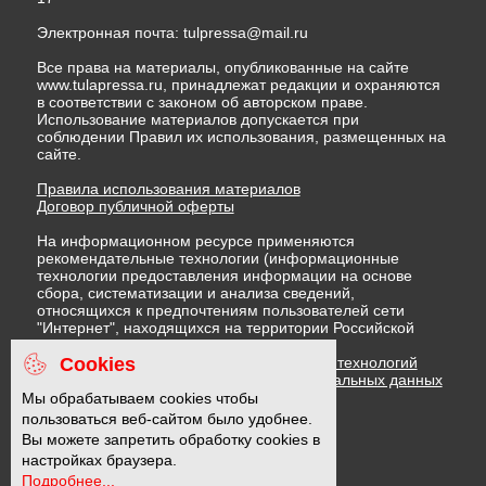
Электронная почта:
tulpressa@mail.ru
Все права на материалы, опубликованные на сайте
www.tulapressa.ru, принадлежат редакции и охраняются
в соответствии с законом об авторском праве.
Использование материалов допускается при
соблюдении Правил их использования, размещенных на
сайте.
Правила использования материалов
Договор публичной оферты
На информационном ресурсе применяются
рекомендательные технологии (информационные
технологии предоставления информации на основе
сбора, систематизации и анализа сведений,
относящихся к предпочтениям пользователей сети
"Интернет", находящихся на территории Российской
Федерации)
Cookies
Правила применения рекомендательных технологий
Политика в отношении обработки персональных данных
Политика обработки файлов cookie
Мы обрабатываем cookies чтобы
пользоваться веб-сайтом было удобнее.
Вы можете запретить обработку cookies в
16 +
настройках браузера.
Подробнее...