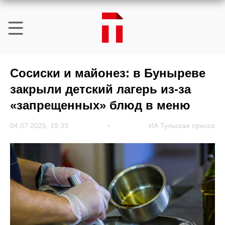
Сосиски и майонез: в Буныреве
закрыли детский лагерь из-за
«запрещенных» блюд в меню
04.07.2025, 19:33
ИА Тульская пресса