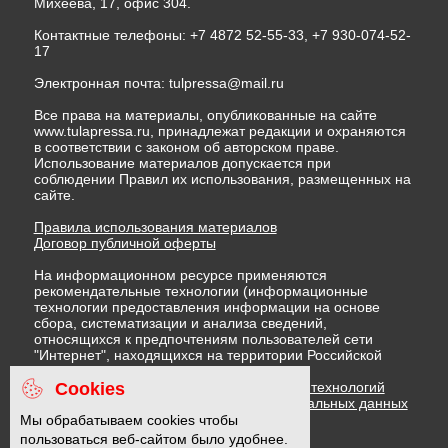
Михеева, 17, офис 304.
Контактные телефоны: +7 4872 52-55-33, +7 930-074-52-
17
Электронная почта:
tulpressa@mail.ru
Все права на материалы, опубликованные на сайте
www.tulapressa.ru, принадлежат редакции и охраняются
в соответствии с законом об авторском праве.
Использование материалов допускается при
соблюдении Правил их использования, размещенных на
сайте.
Правила использования материалов
Договор публичной оферты
На информационном ресурсе применяются
рекомендательные технологии (информационные
технологии предоставления информации на основе
сбора, систематизации и анализа сведений,
относящихся к предпочтениям пользователей сети
"Интернет", находящихся на территории Российской
Федерации)
Cookies
Правила применения рекомендательных технологий
Политика в отношении обработки персональных данных
Политика обработки файлов cookie
Мы обрабатываем cookies чтобы
пользоваться веб-сайтом было удобнее.