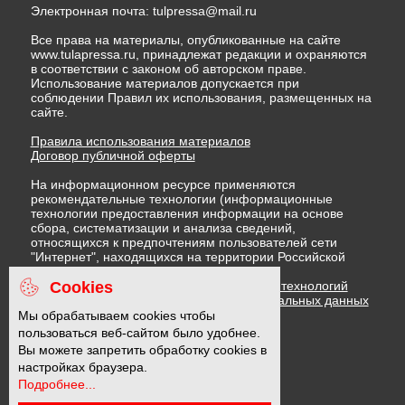
Электронная почта:
tulpressa@mail.ru
Все права на материалы, опубликованные на сайте
www.tulapressa.ru, принадлежат редакции и охраняются
в соответствии с законом об авторском праве.
Использование материалов допускается при
соблюдении Правил их использования, размещенных на
сайте.
Правила использования материалов
Договор публичной оферты
На информационном ресурсе применяются
рекомендательные технологии (информационные
технологии предоставления информации на основе
сбора, систематизации и анализа сведений,
относящихся к предпочтениям пользователей сети
"Интернет", находящихся на территории Российской
Федерации)
Cookies
Правила применения рекомендательных технологий
Политика в отношении обработки персональных данных
Политика обработки файлов cookie
Мы обрабатываем cookies чтобы
пользоваться веб-сайтом было удобнее.
Вы можете запретить обработку cookies в
16 +
настройках браузера.
Подробнее...