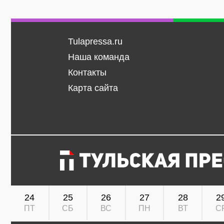
Tulapressa.ru
Наша команда
Контакты
Карта сайта
24
25
26
27
28
2
ПТ
СБ
ВС
ПН
ВТ
С