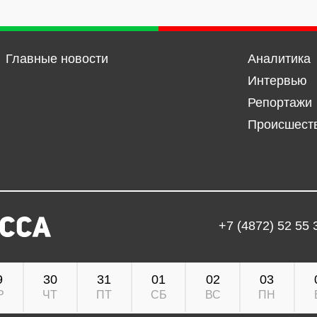
Главные новости
Аналитика
Интервью
Репортажи
Происшест
+7 (4872) 52 55 
9
30
31
01
02
03
Р
ЧТ
ПТ
СБ
ВС
ПН