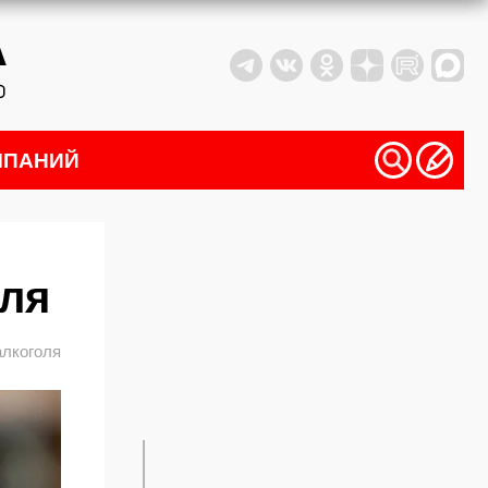
МПАНИЙ
юля
алкоголя