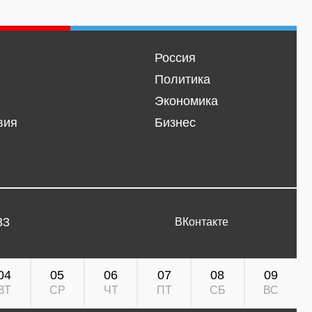
Россия
Политика
Экономика
вия
Бизнес
33
ВКонтакте
04
05
06
07
08
09
ВТ
СР
ЧТ
ПТ
СБ
ВС