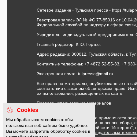
Сетевое издание «Тульская пресса»
https://tulap
Реестровая запись ЭЛ № ФС 77-85016 от 10.04.20
Федеральной службой по надзору в сфере связи
Учредитель: индивидуальный предприниматель 
Главный редактор: К.Ю. Гертье.
Адрес редакции: 300012, Тульская область, г. Тул
Контактные телефоны: +7 4872 52-55-33, +7 930
Электронная почта:
tulpressa@mail.ru
Все права на материалы, опубликованные на сай
соответствии с законом об авторском праве. Ис
их использования, размещенных на сайте.
Правила использования материалов
Договор публичной оферты
Cookies
На информационном ресурсе применяются реко
Мы обрабатываем cookies чтобы
предоставления информации на основе сбора, с
пользоваться веб-сайтом было удобнее.
предпочтениям пользователей сети "Интернет",
Вы можете запретить обработку cookies в
Правила применения рекомендательных техноло