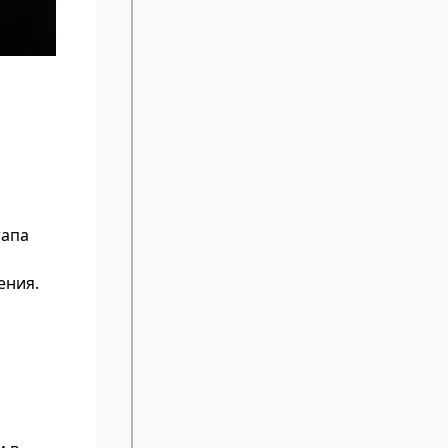
тапа
ения.