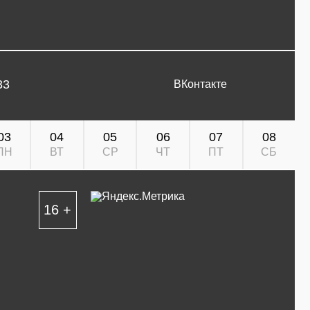
33
ВКонтакте
03
04
05
06
07
08
ПН
ВТ
СР
ЧТ
ПТ
СБ
16 +