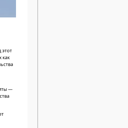
д этот
х как
льства
иты —
ства
ет