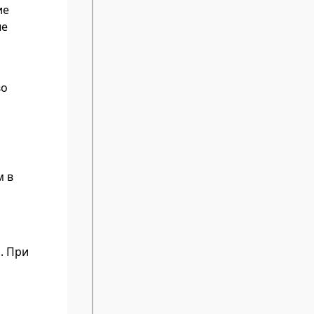
ие
ые
во
м в
. При