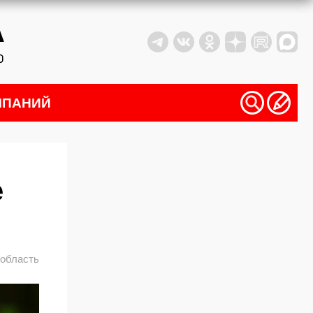
МПАНИЙ
е
 область