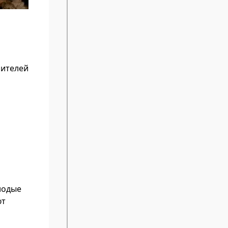
бителей
лодые
ют