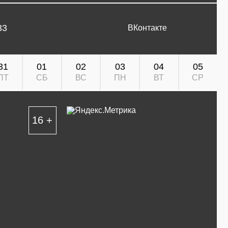
33
ВКонтакте
31
01
02
03
04
05
ПТ
СБ
ВС
ПН
ВТ
СР
16 +