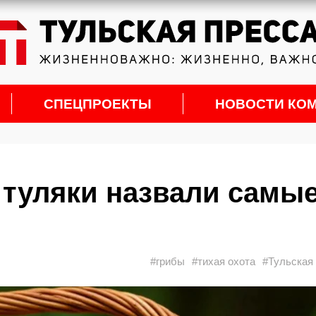
СПЕЦПРОЕКТЫ
НОВОСТИ КО
: туляки назвали самы
#грибы
#тихая охота
#Тульская