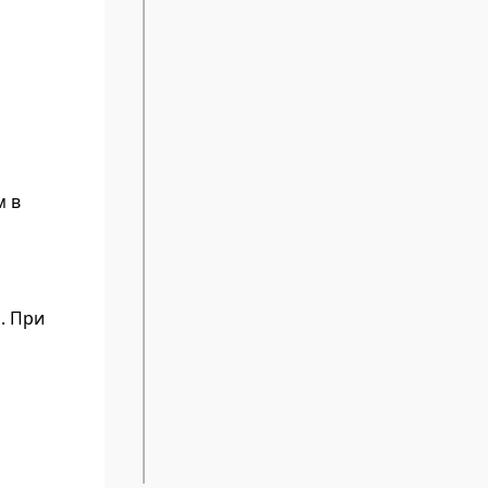
м в
. При