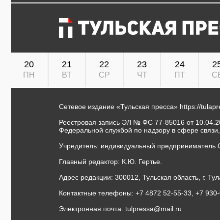
20
21
22
23
24
2
ПН
ВТ
СР
ЧТ
ПТ
С
Сетевое издание «Тульская пресса»
https://tulap
Реестровая запись ЭЛ № ФС 77-85016 от 10.04.20
Федеральной службой по надзору в сфере связи
Учредитель: индивидуальный предприниматель 
Главный редактор: К.Ю. Гертье.
Адрес редакции: 300012, Тульская область, г. Тул
Контактные телефоны: +7 4872 52-55-33, +7 930
Электронная почта:
tulpressa@mail.ru