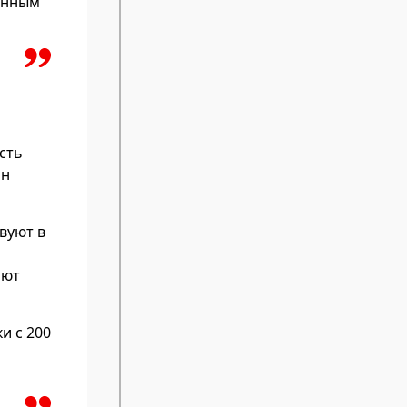
онным
сть
он
вуют в
ают
и с 200
о