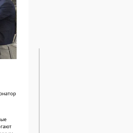
ернатор
вые
огают