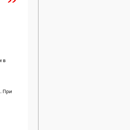
м в
. При