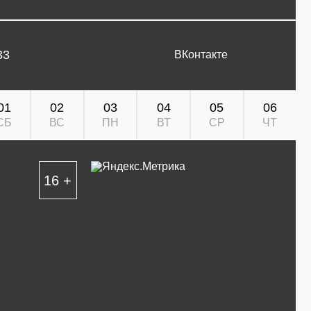
33
ВКонтакте
01
02
03
04
05
06
СБ
ВС
ПН
ВТ
СР
ЧТ
16 +