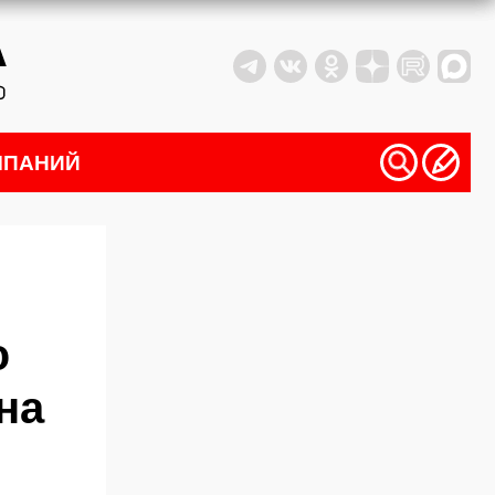
МПАНИЙ
ю
на