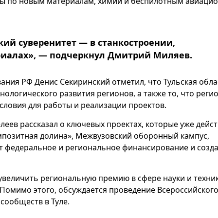
ты по новым материалам, химии и беспилотным авиаци
ий суверенитет — в станкостроении,
риалах», — подчеркнул Дмитрий Миляев.
ания РФ Денис Секиринский отметил, что Тульская обла
нологического развития регионов, а также то, что реги
словия для работы и реализации проектов.
еев рассказал о ключевых проектах, которые уже дейст
позитная долина», Межвузовский оборонный кампус,
т федеральное и региональное финансирование и созд
величить региональную премию в сфере науки и техник
. Помимо этого, обсуждается проведение Всероссийског
сообществ в Туле.