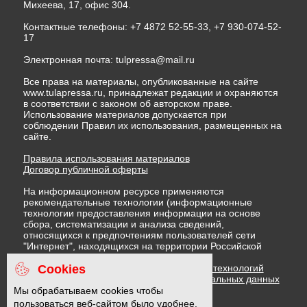
Михеева, 17, офис 304.
Контактные телефоны: +7 4872 52-55-33, +7 930-074-52-
17
Электронная почта:
tulpressa@mail.ru
Все права на материалы, опубликованные на сайте
www.tulapressa.ru, принадлежат редакции и охраняются
в соответствии с законом об авторском праве.
Использование материалов допускается при
соблюдении Правил их использования, размещенных на
сайте.
Правила использования материалов
Договор публичной оферты
На информационном ресурсе применяются
рекомендательные технологии (информационные
технологии предоставления информации на основе
сбора, систематизации и анализа сведений,
относящихся к предпочтениям пользователей сети
"Интернет", находящихся на территории Российской
Федерации)
Cookies
Правила применения рекомендательных технологий
Политика в отношении обработки персональных данных
Политика обработки файлов cookie
Мы обрабатываем cookies чтобы
пользоваться веб-сайтом было удобнее.